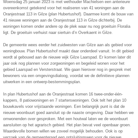
Woensdag 25 januari 2023 is met wethouder Machielsen een anterieure
overeenkomst getekend voor het realiseren van 41 woningen aan de
Oranjestraat 113 in Gilze (plan Hubertushof). Daarmee komt de bouw van
41 nieuwe woningen aan de Oranjestraat 113 in Gilze dichterbij. De
woningen komen onder andere op de plek waar nu nog groeituin Floralia
ligt. De groeituin verhuist naar siertuin d’n Overkaent in Gilze.
De gemeente wees eerder het zuidwesten van Gilze aan als gebied voor
woningbouw. Plan Hubertushof maakt daar onderdeel vanuit. In dit gebied
wordt al gebouwd aan de nieuwe wijk Gilze Laarspad. Er komen later dit
jaar ook nog plannen voor zorgwoningen en begeleid wonen voor het
gebied Laarspad en Versterstraat. We gaan hierover nog in gesprek met
bewoners via een omgevingsdialoog, voordat we de definitieve plannen
uitwerken in een ontwerp-bestemmingsplan.
In plan Hubertushof aan de Oranjestraat komen 16 twee-onder-één-
kappers, 8 patiowoningen en 7 starterswoningen. Ook telt het plan 10
bouwkavels voor vrijstaande woningen. Een belangrijk punt is dat de
nieuwe woonbuurt goed aansluit op de naaste omgeving. Daar hebben we
omwonenden over gesproken. Met een houtwal laten we de woonbuurt
aansluiten op het agrarisch gebied. Het plan bevat veel openbaar groen.
Waardevolle bomen willen we zoveel mogelijk behouden. Ook is op
verzoek van de gemeenteraad een ontsluitingsweg voor de nieuwe