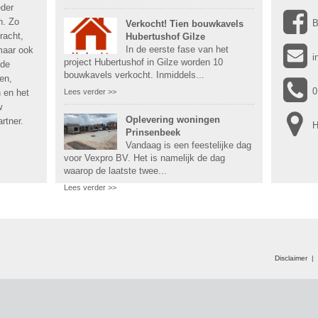
eder
n. Zo
B
Verkocht! Tien bouwkavels
racht,
Hubertushof Gilze
In de eerste fase van het
maar ook
i
project Hubertushof in Gilze worden 10
 de
bouwkavels verkocht. Inmiddels...
en,
0
 en het
Lees verder >>
w
Oplevering woningen
rtner.
H
Prinsenbeek
Vandaag is een feestelijke dag
voor Vexpro BV. Het is namelijk de dag
waarop de laatste twee...
Lees verder >>
Disclaimer
|